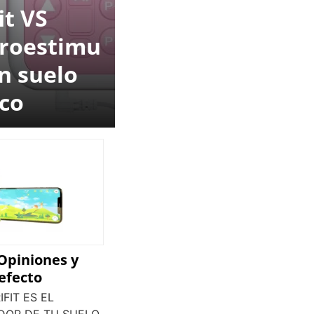
it VS
troestimu
ón suelo
ico
 Opiniones y
efecto
IFIT ES EL
DOR DE TU SUELO