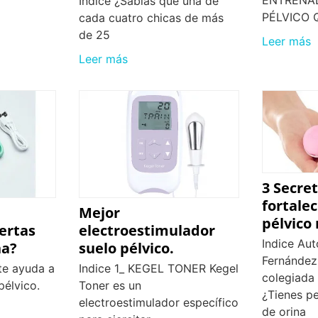
Indice ¿Sabías que una de
PÉLVICO 
cada cuatro chicas de más
de 25
Leer más
Leer más
3 Secre
fortalec
Mejor
pélvico
ertas
electroestimulador
Indice Aut
na?
suelo pélvico.
Fernández,
 te ayuda a
Indice 1_ KEGEL TONER Kegel
colegiada
pélvico.
Toner es un
¿Tienes p
electroestimulador específico
de orina