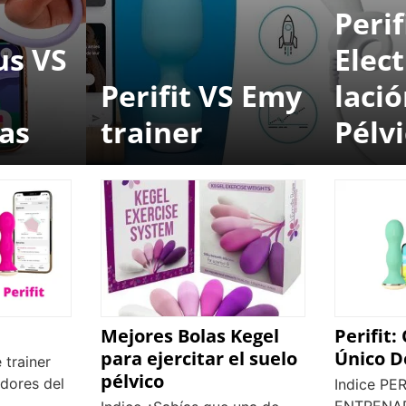
Perif
us VS
Elec
Perifit VS Emy
laci
ias
trainer
Pélv
Mejores Bolas Kegel
Perifit:
para ejercitar el suelo
Único D
e trainer
pélvico
adores del
Indice PER
ENTRENA