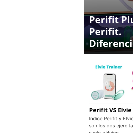
Perifit Pl
Perifit.
Diferenc
Perifit VS Elvie
Indice Perifit y Elvi
son los dos ejercit
suelo pélvico