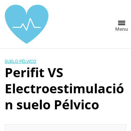
Saltar
al
contenido
Menu
SUELO PÉLVICO
Perifit VS
Electroestimulació
n suelo Pélvico