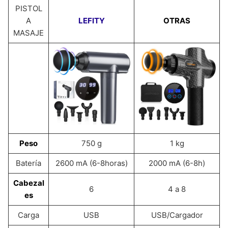
PISTOL
A
LEFITY
OTRAS
MASAJE
Peso
750 g
1 kg
Batería
2600 mA (6-8horas)
2000 mA (6-8h)
Cabezal
6
4 a 8
es
Carga
USB
USB/Cargador