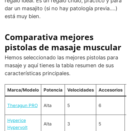
regalo ideal. Es un regalo chulo, práctico y para
dar un masajito (si no hay patología previa….)
está muy bien.
Comparativa mejores
pistolas de masaje muscular
Hemos seleccionado las mejores pistolas para
masaje y aquí tienes la tabla resumen de sus
características principales.
Marca/Modelo
Potencia
Velocidades
Accesorios
R
Theragun PRO
Alta
5
6
B
Hyperice
Alta
3
5
B
Hypervolt