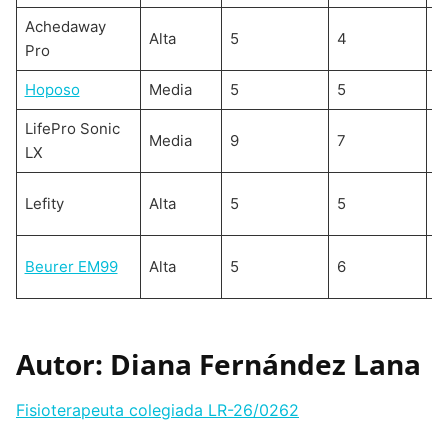
Achedaway
Alta
5
4
M
Pro
Hoposo
Media
5
5
M
LifePro Sonic
Media
9
7
M
LX
Lefity
Alta
5
5
M
Beurer EM99
Alta
5
6
M
Autor: Diana Fernández Lana
Fisioterapeuta colegiada LR-26/0262