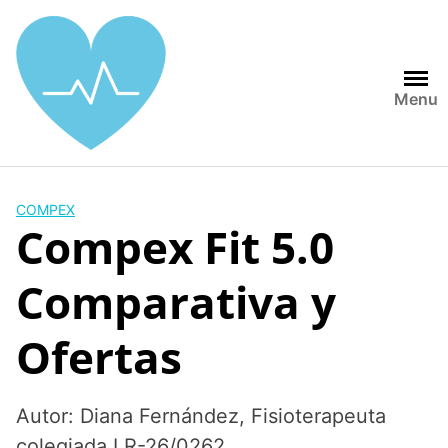
Saltar
al
contenido
Menu
COMPEX
Compex Fit 5.0
Comparativa y
Ofertas
Autor: Diana Fernández, Fisioterapeuta
colegiada LR-26/0262