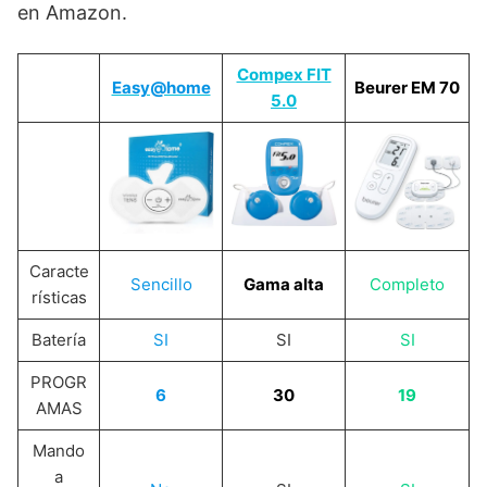
en Amazon.
Compex FIT
Easy@home
Beurer EM 70
5.0
Caracte
Sencillo
Gama alta
Completo
rísticas
Batería
SI
SI
SI
PROGR
6
30
19
AMAS
Mando
a